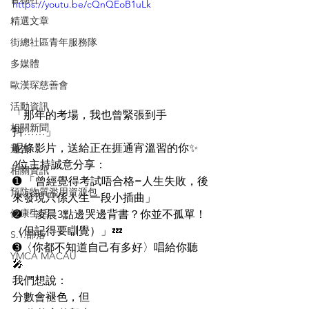
https://youtu.be/cQnQEoB1uLk
精選文章
街總社區青年服務隊
多媒體
歐漢琛慈善會
活動資訊
「那年的考場，我也曾緊張到手
相關新聞
抖……」
呢條影片，送給正在捱通宵溫習的你✨
通告
4位主持誠意分享：
相關資訊
➊ 「曾經覺得考試唔合格=人生失敗，後
預防物質濫用資源包
來發現只係人生一段小插曲」
健康生活
➋ 「凌晨3點邊哭邊背書？你並不孤單！
（但記得要瞓覺）」💤
S.Y.部落
➌〈你都不知道自己有多好〉唱給你聽
YMCA MACAU
🎤
我們想說：
分數會褪色，但