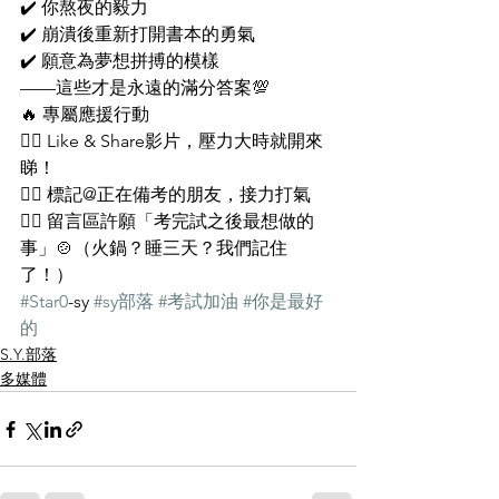
✔️ 你熬夜的毅力
✔️ 崩潰後重新打開書本的勇氣
✔️ 願意為夢想拼搏的模樣
——這些才是永遠的滿分答案💯
🔥 專屬應援行動
👉🏻 Like & Share影片，壓力大時就開來
睇！
👉🏻 標記@正在備考的朋友，接力打氣
👉🏻 留言區許願「考完試之後最想做的
事」🍲（火鍋？睡三天？我們記住
了！）
#Star0
-sy 
#sy部落
#考試加油
#你是最好
的
S.Y.部落
多媒體