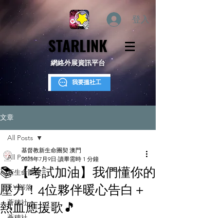
登入
STARLINK
STARLINK
網絡外展資訊平台
我要搵社工
文章
All Posts
基督教新生命團契 澳門
All Posts
2025年7月9日
讀畢需時 1 分鐘
📚 【考試加油】我們懂你的
新生命團契
壓力！4位夥伴暖心告白＋
S.Y.部落
薈穗社
熱血應援歌🎵
薈穗社