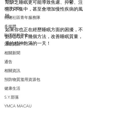
期缺乏睡眠更可能導致焦慮、抑鬱、注
精選文章
意力不集中，甚至會增加慢性疾病的風
險。
街總社區青年服務隊
多媒體
如果你也正在經歷睡眠方面的困擾，不
歐漢琛慈善會
妨試試以下幾個方法，改善睡眠質量，
重拾精神飽滿的一天！
活動資訊
相關新聞
通告
相關資訊
預防物質濫用資源包
健康生活
S.Y.部落
YMCA MACAU