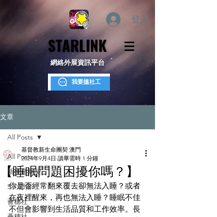
登入
STARLINK
STARLINK
網絡外展資訊平台
我要搵社工
文章
All Posts
基督教新生命團契 澳門
All Posts
2024年9月4日
讀畢需時 1 分鐘
【睡眠問題困擾你嗎？】
新生命團契
你是否經常翻來覆去卻無法入睡？或者
S.Y.部落
在夜裡醒來，再也無法入睡？睡眠不佳
薈穗社
不但會影響到生活品質和工作效率。長
薈穗社