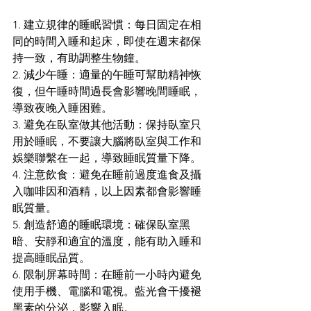
1. 建立規律的睡眠習慣：每日固定在相
同的時間入睡和起床，即使在週末都保
持一致，有助調整生物鐘。
2. 減少午睡：適量的午睡可幫助精神恢
復，但午睡時間過長會影響晚間睡眠，
導致夜晚入睡困難。
3. 避免在臥室做其他活動：保持臥室只
用於睡眠，不要讓大腦將臥室與工作和
娛樂聯繫在一起，導致睡眠質量下降。
4. 注意飲食：避免在睡前過度進食及攝
入咖啡因和酒精，以上因素都會影響睡
眠質量。
5. 創造舒適的睡眠環境：確保臥室黑
暗、安靜和適宜的溫度，能有助入睡和
提高睡眠品質。
6. 限制屏幕時間：在睡前一小時內避免
使用手機、電腦和電視。藍光會干擾褪
黑素的分泌，影響入眠。