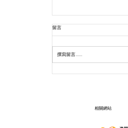
留言
撰寫留言......
《解癮・我在》紀錄片首映禮
​相關網站