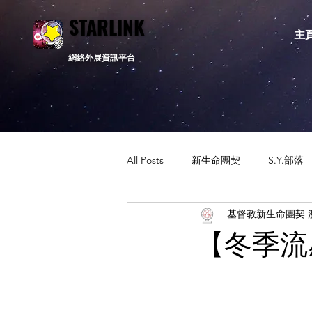
STARLINK
STARLINK
主
網絡外展資訊平台
All Posts
新生命團契
S.Y.部落
基督教新生命團契 
活動資訊
相關新聞
通告
【冬季流