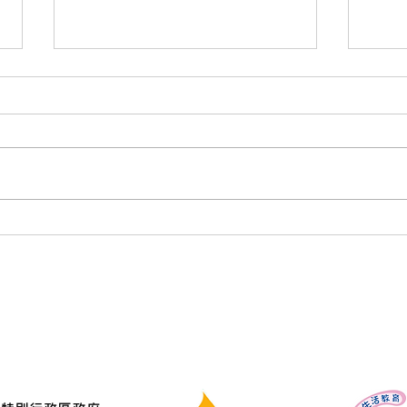
新生命團契勞動節安排通知📢
戒毒
📢
播