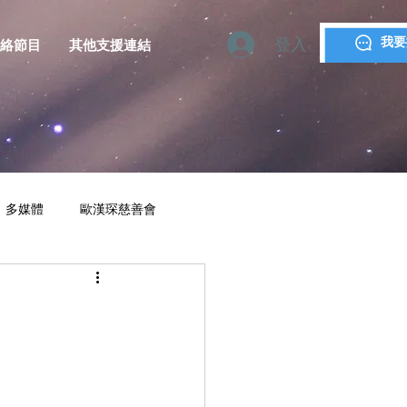
登入
我要
絡節目
其他支援連結
多媒體
歐漢琛慈善會
YMCA MACAU