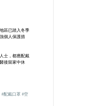
地區已踏入冬季
強個人保護措
人士，都應配戴
醫後留家中休
生
#配戴口罩
#空