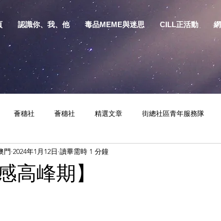
頁
認識你、我、他
毒品MEME與迷思
CILL正活動
網
薈穗社
薈穗社
精選文章
街總社區青年服務隊
澳門
2024年1月12日
讀畢需時 1 分鐘
相關資訊
預防物質濫用資源包
健康生活
S.Y.部落
感高峰期】