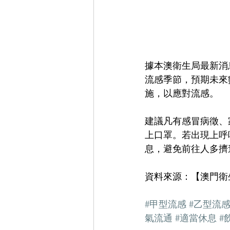
據本澳衛生局最新消
流感季節，預期未來
施，以應對流感。
建議凡有感冒病徵、
上口罩。若出現上呼
息，避免前往人多擠
資料來源：【澳門衛
#甲型流感
#乙型流
氣流通
#適當休息
#