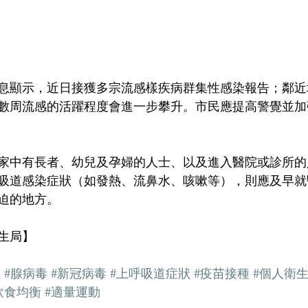
息顯示，近日接獲多宗流感樣疾病群集性感染報告；鄰近
數周流感的活躍程度會進一步攀升。市民應提高警覺並加
家中有長者、幼兒及孕婦的人士、以及進入醫院或診所的
吸道感染症狀（如發熱、流鼻水、咳嗽等），則應及早就
迫的地方。
生局】
感
#腺病毒
#新冠病毒
#上呼吸道症狀
#疫苗接種
#個人衛
飲食均衡
#適量運動