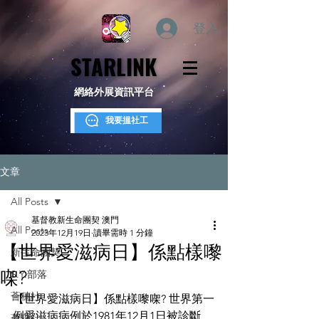
登入
STARLINK
STARLINK
網絡外展資訊平台
我要搵社工
文章
All Posts
基督教新生命團契 澳門
All Posts
2023年12月19日
讀畢需時 1 分鐘
【世界愛滋病日】係點樣嚟
新生命團契
㗎?
S.Y.部落
薈穗社
【世界愛滋病日】係點樣嚟㗎? 世界第一
例愛滋病病例於1981年12月1日被診斷
薈穗社