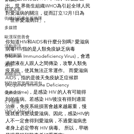
出，世 界衛生組織WHO為引起全球人民
精選文章
對愛滋病的關注，從而訂立12月1日為
街總社區青年服務隊
「世界愛滋病日」。
多媒體
歐漢琛慈善會
你知道HIV和AIDS有什麼分別嗎? 愛滋病
活動資訊
病毒HIV指的是人類免疫缺乏病毒 
相關新聞
(Human Immunodeficiency Virus)，會透
過體液在人跟人之間傳染，攻擊人類免
通告
疫系統，使其無法正常運作。 而愛滋病
相關資訊
AIDS，指的是後天免疫缺乏症候群
預防物質濫用資源包
(Acquired Immune Deficiency 
Syndrome)，是感染 HIV 的人有可能得
健康生活
到的疾病。若感染 HIV後沒有得到適當
S.Y.部落
治療，免疫系統損害會越來越嚴重，慢
YMCA MACAU
慢就會演變成愛滋病。因此，感染HIV的
人不一定會得到愛滋病，不過愛滋病患
者身上必定帶有 HIV 病毒。 所以，早啲