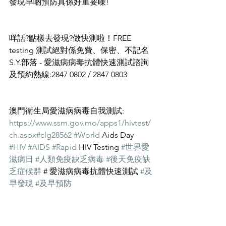
發現早啲預防真係好重要㗎! 
咩話?點樣去發現?做快測啦！FREE 
testing 測試絕對係免費、保密、不記名 
S.Y.部落 - 愛滋病病毒抗體快速測試諮詢
及預約熱線:2847 0802 / 2847 0803 
澳門衛生局愛滋病病毒自我測試: 
https://www.ssm.gov.mo/apps1/hivtest/
ch.aspx#clg28562
#World
 Aids Day 
#HIV
#AIDS
#Rapid
 HIV Testing 
#世界愛
滋病日
#人類免疫缺乏病毒
#後天免疫缺
乏症候群
 # 愛滋病病毒抗體快速測試 
#及
早發現
#及早預防