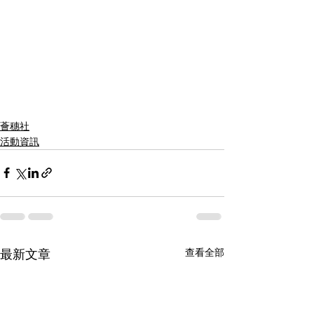
薈穗社
活動資訊
查看全部
最新文章