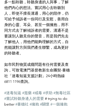
多一點聆聽，聆聽身邊的人與事，了解
他們內心的想法。嘗試用心去聆聽別
人，即使不擅長溝通，用心的陪伴，仍
可給予傾訴者一份同行及安慰，善用自
身的心靈、耳朵、甚至一個擁抱，用不
同方式去了解傾訴者的需要。溝通不是
要讓別人聽見你的聲音，而是我們先去
了解他人，用他們能夠理解的方式，自
然能讓對方與我們產生聯繫，成為更好
的聆聽者。
如市民對物質成癮問題有任何需要及查
詢，可致電澳門基督教新生命團契-薈穗
社「迷毒知返支援計劃」24小時熱線
6811 1196查詢。
#迷毒知返
#濫藥
#戒毒
#求助
#無毒社區
#嘗試聆聽身邊人的需要
 # trying to do 
better 
#薈穗社
#擁抱
#關懷
#一個擁抱