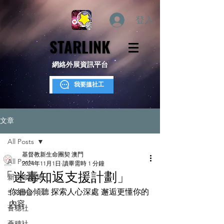
登入
STARLINK
STARLINK
網絡外展資訊平台
我要搵社工
文章
All Posts
基督教新生命團契 澳門
All Posts
2024年11月1日
讀畢需時 1 分鐘
「迷毒知返支援計劃」
新生命團契
你細心傾聽 探索人心深處 邂逅更懂你的
S.Y.部落
內容
薈穗社
薈穗社