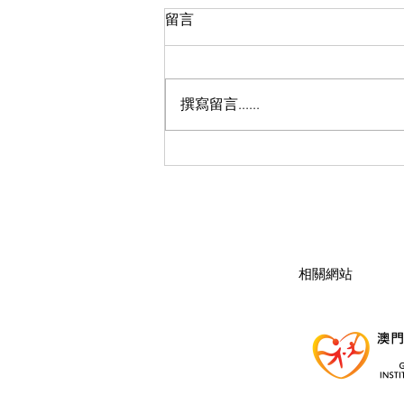
留言
撰寫留言......
新生命團契三十周年慶典系列
活動-家加油！一同更遠300＋
​相關網站