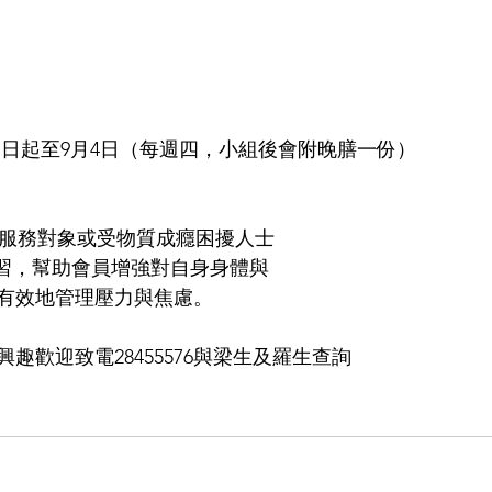
年8⽉7⽇起至9月4日（每週四，小組後會附晚膳一份）
： 中心服務對象或受物質成癮困擾人士
練習，幫助會員增強對自身身體與
有效地管理壓力與焦慮。
趣歡迎致電28455576與梁生及羅生查詢