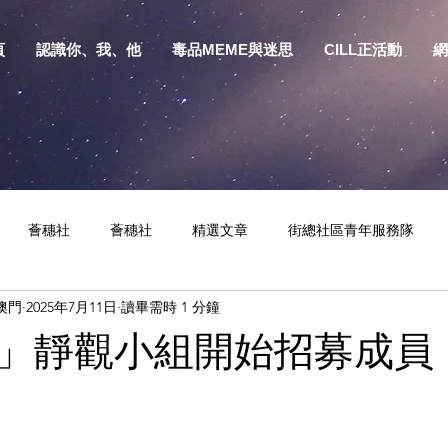
頁
認識你、我、他
毒品MEME與迷思
CILL正活動
網
薈穗社
薈穗社
精選文章
街總社區青年服務隊
澳門
2025年7月11日
讀畢需時 1 分鐘
相關資訊
預防物質濫用資源包
健康生活
S.Y.部落
」靜觀小組開始招募成員