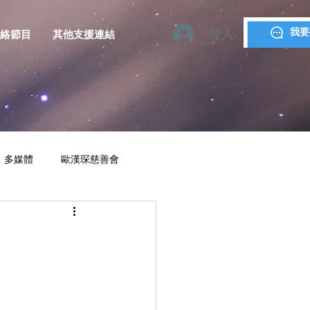
登入
我要
絡節目
其他支援連結
多媒體
歐漢琛慈善會
YMCA MACAU