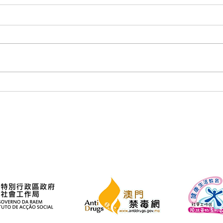
《解癮・我在》紀錄片首映禮
戒毒
播