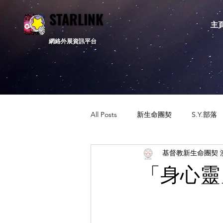
STARLINK
STARLINK
主
網絡外展資訊平台
All Posts
新生命團契
S.Y.部落
基督教新生命團契 
活動資訊
相關新聞
通告
「身心靈