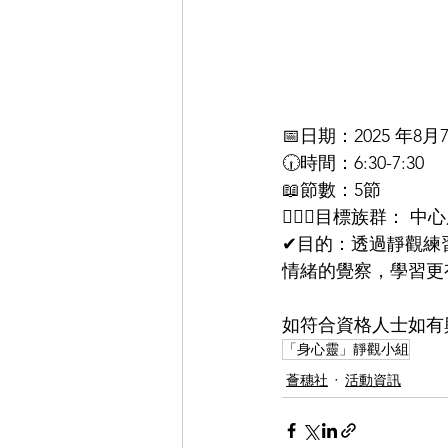
📅日期：2025 
🕡時間：6:30-7:30
📖節數：5節
🙋🏻‍♂️⽬標族群
✔︎目的：透過靜觀
情緒的覺察，學習更
如符合資格人士如有興
「身心靈」靜觀小組
薈穗社
活動資訊