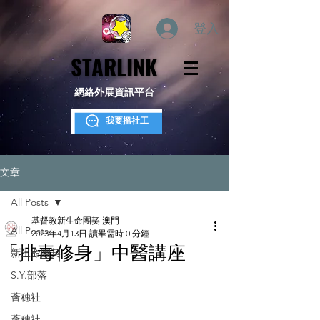
登入
STARLINK
STARLINK
網絡外展資訊平台
我要搵社工
文章
All Posts
基督教新生命團契 澳門
All Posts
2023年4月13日
讀畢需時 0 分鐘
「排毒修身」中醫講座
新生命團契
S.Y.部落
薈穗社
薈穗社